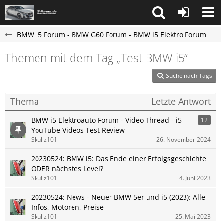
BMW i5 Forum - BMW G60 Forum - BMW i5 Elektro Forum
Themen mit dem Tag „Test BMW i5“
Suche nach Tags
Thema
Letzte Antwort
BMW i5 Elektroauto Forum - Video Thread - i5
12
YouTube Videos Test Review
Skullz101
26. November 2024
20230524: BMW i5: Das Ende einer Erfolgsgeschichte
ODER nächstes Level?
Skullz101
4. Juni 2023
20230524: News - Neuer BMW 5er und i5 (2023): Alle
Infos, Motoren, Preise
Skullz101
25. Mai 2023