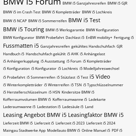
BMW i5 Forum
BMW i5 Ganzjahresreifen
BMW i5 GJR
BMW i5 im Crash Test
BMW i5 Kompletträder
BMW i5 Lochkreis
BMW i5 Test
BMW i5 NCAP
BMW i5 Sommerreifen
BMW i5 Touring
BMW i5 Werksgarantie
BMW Konfiguration
BMW Konfigurator
BMW Probefahrt
Dachlast i5
EnBW mobility+
Fertigung i5
Fussmatten i5
Ganzjahresreifen
gekühltes Handschuhfach
GJR
Handbuch i5
Handschuhfach gekühlt
i5 AHK
i5 Anhängelast
i5 Anhängerkupplung
i5 Ausstattung
i5 Forum
i5 Kompletträder
i5 Konfiguration
i5 Konfigurator
i5 Lochkreis
i5 Modelljahreswechsel
i5 Video
i5 Probefahrt
i5 Sommerreifen
i5 Stützlast
i5 Test
i5 Winterkompletträder
i5 Winterreifen
i5​​​​ TSN
i5​​​​ Typschlüsselnummer
i5​​​​​ Herstellerschlüsselnum
i5​​​​​ HSN
Kindersitze BMW i5
Kofferraumvolumen BMW i5
Kofferraumwanne i5
Ladekarte
Laderaumwanne i5
Ladestation i5
Ladesäule i5
Land
Leasing Angebot BMW i5
Leasingfaktor BMW i5
Lieferzeit BMW i5
Lieferzeit i5
Lieferzeit i5 2023
Lieferzeit i5 2024
Maingau Stadtwerke App
Modellauto BMW i5
Online Manuel i5
PDF i5