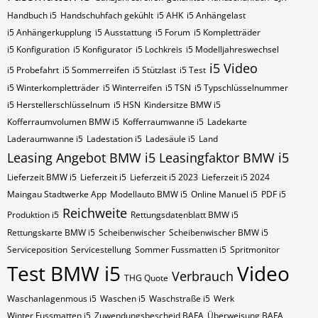
Handbuch i5
Handschuhfach gekühlt
i5 AHK
i5 Anhängelast
i5 Anhängerkupplung
i5 Ausstattung
i5 Forum
i5 Kompletträder
i5 Konfiguration
i5 Konfigurator
i5 Lochkreis
i5 Modelljahreswechsel
i5 Video
i5 Probefahrt
i5 Sommerreifen
i5 Stützlast
i5 Test
i5 Winterkompletträder
i5 Winterreifen
i5​​​​ TSN
i5​​​​ Typschlüsselnummer
i5​​​​​ Herstellerschlüsselnum
i5​​​​​ HSN
Kindersitze BMW i5
Kofferraumvolumen BMW i5
Kofferraumwanne i5
Ladekarte
Laderaumwanne i5
Ladestation i5
Ladesäule i5
Land
Leasing Angebot BMW i5
Leasingfaktor BMW i5
Lieferzeit BMW i5
Lieferzeit i5
Lieferzeit i5 2023
Lieferzeit i5 2024
Maingau Stadtwerke App
Modellauto BMW i5
Online Manuel i5
PDF i5
Reichweite
Produktion i5
Rettungsdatenblatt BMW i5
Rettungskarte BMW i5
Scheibenwischer
Scheibenwischer BMW​ i5
Serviceposition
Servicestellung
Sommer Fussmatten i5
Spritmonitor
Test BMW i5
Video
Verbrauch
THG Quote
Waschanlagenmous i5
Waschen i5
Waschstraße i5
Werk
Winter Fussmatten i5
Zuwendungsbescheid BAFA
Überweisung BAFA