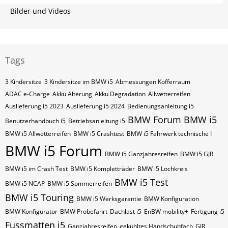
Bilder und Videos
Tags
3 Kindersitze
3 Kindersitze im BMW i5
Abmessungen Kofferraum
ADAC e-Charge
Akku Alterung
Akku Degradation
Allwetterreifen
Auslieferung i5 2023
Auslieferung i5 2024
Bedienungsanleitung i5
BMW Forum
BMW i5
Benutzerhandbuch i5
Betriebsanleitung i5
BMW i5 Allwetterreifen
BMW i5 Crashtest
BMW i5 Fahrwerk technische I
BMW i5 Forum
BMW i5 Ganzjahresreifen
BMW i5 GJR
BMW i5 im Crash Test
BMW i5 Kompletträder
BMW i5 Lochkreis
BMW i5 Test
BMW i5 NCAP
BMW i5 Sommerreifen
BMW i5 Touring
BMW i5 Werksgarantie
BMW Konfiguration
BMW Konfigurator
BMW Probefahrt
Dachlast i5
EnBW mobility+
Fertigung i5
Fussmatten i5
Ganzjahresreifen
gekühltes Handschuhfach
GJR