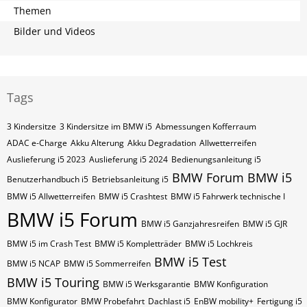
Themen
Bilder und Videos
Tags
3 Kindersitze
3 Kindersitze im BMW i5
Abmessungen Kofferraum
ADAC e-Charge
Akku Alterung
Akku Degradation
Allwetterreifen
Auslieferung i5 2023
Auslieferung i5 2024
Bedienungsanleitung i5
BMW Forum
BMW i5
Benutzerhandbuch i5
Betriebsanleitung i5
BMW i5 Allwetterreifen
BMW i5 Crashtest
BMW i5 Fahrwerk technische I
BMW i5 Forum
BMW i5 Ganzjahresreifen
BMW i5 GJR
BMW i5 im Crash Test
BMW i5 Kompletträder
BMW i5 Lochkreis
BMW i5 Test
BMW i5 NCAP
BMW i5 Sommerreifen
BMW i5 Touring
BMW i5 Werksgarantie
BMW Konfiguration
BMW Konfigurator
BMW Probefahrt
Dachlast i5
EnBW mobility+
Fertigung i5