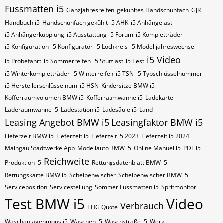
Fussmatten i5
Ganzjahresreifen
gekühltes Handschuhfach
GJR
Handbuch i5
Handschuhfach gekühlt
i5 AHK
i5 Anhängelast
i5 Anhängerkupplung
i5 Ausstattung
i5 Forum
i5 Kompletträder
i5 Konfiguration
i5 Konfigurator
i5 Lochkreis
i5 Modelljahreswechsel
i5 Video
i5 Probefahrt
i5 Sommerreifen
i5 Stützlast
i5 Test
i5 Winterkompletträder
i5 Winterreifen
i5​​​​ TSN
i5​​​​ Typschlüsselnummer
i5​​​​​ Herstellerschlüsselnum
i5​​​​​ HSN
Kindersitze BMW i5
Kofferraumvolumen BMW i5
Kofferraumwanne i5
Ladekarte
Laderaumwanne i5
Ladestation i5
Ladesäule i5
Land
Leasing Angebot BMW i5
Leasingfaktor BMW i5
Lieferzeit BMW i5
Lieferzeit i5
Lieferzeit i5 2023
Lieferzeit i5 2024
Maingau Stadtwerke App
Modellauto BMW i5
Online Manuel i5
PDF i5
Reichweite
Produktion i5
Rettungsdatenblatt BMW i5
Rettungskarte BMW i5
Scheibenwischer
Scheibenwischer BMW​ i5
Serviceposition
Servicestellung
Sommer Fussmatten i5
Spritmonitor
Test BMW i5
Video
Verbrauch
THG Quote
Waschanlagenmous i5
Waschen i5
Waschstraße i5
Werk