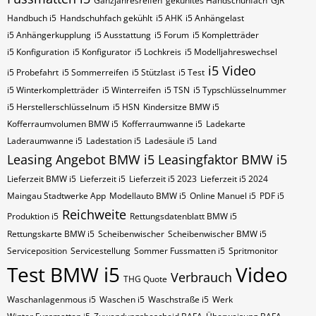
Ganzjahresreifen
gekühltes Handschuhfach
GJR
Handbuch i5
Handschuhfach gekühlt
i5 AHK
i5 Anhängelast
i5 Anhängerkupplung
i5 Ausstattung
i5 Forum
i5 Kompletträder
i5 Konfiguration
i5 Konfigurator
i5 Lochkreis
i5 Modelljahreswechsel
i5 Video
i5 Probefahrt
i5 Sommerreifen
i5 Stützlast
i5 Test
i5 Winterkompletträder
i5 Winterreifen
i5​​​​ TSN
i5​​​​ Typschlüsselnummer
i5​​​​​ Herstellerschlüsselnum
i5​​​​​ HSN
Kindersitze BMW i5
Kofferraumvolumen BMW i5
Kofferraumwanne i5
Ladekarte
Laderaumwanne i5
Ladestation i5
Ladesäule i5
Land
Leasing Angebot BMW i5
Leasingfaktor BMW i5
Lieferzeit BMW i5
Lieferzeit i5
Lieferzeit i5 2023
Lieferzeit i5 2024
Maingau Stadtwerke App
Modellauto BMW i5
Online Manuel i5
PDF i5
Reichweite
Produktion i5
Rettungsdatenblatt BMW i5
Rettungskarte BMW i5
Scheibenwischer
Scheibenwischer BMW​ i5
Serviceposition
Servicestellung
Sommer Fussmatten i5
Spritmonitor
Test BMW i5
Video
Verbrauch
THG Quote
Waschanlagenmous i5
Waschen i5
Waschstraße i5
Werk