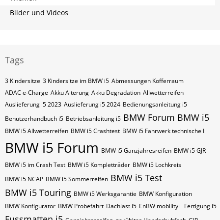
Bilder und Videos
Tags
3 Kindersitze
3 Kindersitze im BMW i5
Abmessungen Kofferraum
ADAC e-Charge
Akku Alterung
Akku Degradation
Allwetterreifen
Auslieferung i5 2023
Auslieferung i5 2024
Bedienungsanleitung i5
BMW Forum
BMW i5
Benutzerhandbuch i5
Betriebsanleitung i5
BMW i5 Allwetterreifen
BMW i5 Crashtest
BMW i5 Fahrwerk technische I
BMW i5 Forum
BMW i5 Ganzjahresreifen
BMW i5 GJR
BMW i5 im Crash Test
BMW i5 Kompletträder
BMW i5 Lochkreis
BMW i5 Test
BMW i5 NCAP
BMW i5 Sommerreifen
BMW i5 Touring
BMW i5 Werksgarantie
BMW Konfiguration
BMW Konfigurator
BMW Probefahrt
Dachlast i5
EnBW mobility+
Fertigung i5
Fussmatten i5