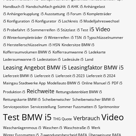
Handbuch i5
Handschuhfach gekühlt
i5 AHK
i5 Anhängelast
i5 Anhängerkupplung
i5 Ausstattung
i5 Forum
i5 Kompletträder
i5 Konfiguration
i5 Konfigurator
i5 Lochkreis
i5 Modelljahreswechsel
i5 Video
i5 Probefahrt
i5 Sommerreifen
i5 Stützlast
i5 Test
i5 Winterkompletträder
i5 Winterreifen
i5​​​​ TSN
i5​​​​ Typschlüsselnummer
i5​​​​​ Herstellerschlüsselnum
i5​​​​​ HSN
Kindersitze BMW i5
Kofferraumvolumen BMW i5
Kofferraumwanne i5
Ladekarte
Laderaumwanne i5
Ladestation i5
Ladesäule i5
Land
Leasing Angebot BMW i5
Leasingfaktor BMW i5
Lieferzeit BMW i5
Lieferzeit i5
Lieferzeit i5 2023
Lieferzeit i5 2024
Maingau Stadtwerke App
Modellauto BMW i5
Online Manuel i5
PDF i5
Reichweite
Produktion i5
Rettungsdatenblatt BMW i5
Rettungskarte BMW i5
Scheibenwischer
Scheibenwischer BMW​ i5
Serviceposition
Servicestellung
Sommer Fussmatten i5
Spritmonitor
Test BMW i5
Video
Verbrauch
THG Quote
Waschanlagenmous i5
Waschen i5
Waschstraße i5
Werk
Winter Fussmatten i5
Zuwendungsbescheid BAFA
Überweisung BAFA