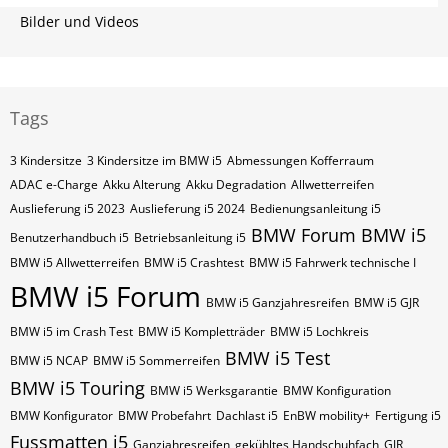
Bilder und Videos
Tags
3 Kindersitze
3 Kindersitze im BMW i5
Abmessungen Kofferraum
ADAC e-Charge
Akku Alterung
Akku Degradation
Allwetterreifen
Auslieferung i5 2023
Auslieferung i5 2024
Bedienungsanleitung i5
BMW Forum
BMW i5
Benutzerhandbuch i5
Betriebsanleitung i5
BMW i5 Allwetterreifen
BMW i5 Crashtest
BMW i5 Fahrwerk technische I
BMW i5 Forum
BMW i5 Ganzjahresreifen
BMW i5 GJR
BMW i5 im Crash Test
BMW i5 Kompletträder
BMW i5 Lochkreis
BMW i5 Test
BMW i5 NCAP
BMW i5 Sommerreifen
BMW i5 Touring
BMW i5 Werksgarantie
BMW Konfiguration
BMW Konfigurator
BMW Probefahrt
Dachlast i5
EnBW mobility+
Fertigung i5
Fussmatten i5
Ganzjahresreifen
gekühltes Handschuhfach
GJR