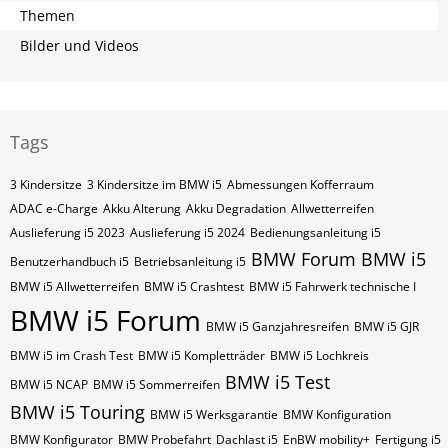
Themen
Bilder und Videos
Tags
3 Kindersitze
3 Kindersitze im BMW i5
Abmessungen Kofferraum
ADAC e-Charge
Akku Alterung
Akku Degradation
Allwetterreifen
Auslieferung i5 2023
Auslieferung i5 2024
Bedienungsanleitung i5
BMW Forum
BMW i5
Benutzerhandbuch i5
Betriebsanleitung i5
BMW i5 Allwetterreifen
BMW i5 Crashtest
BMW i5 Fahrwerk technische I
BMW i5 Forum
BMW i5 Ganzjahresreifen
BMW i5 GJR
BMW i5 im Crash Test
BMW i5 Kompletträder
BMW i5 Lochkreis
BMW i5 Test
BMW i5 NCAP
BMW i5 Sommerreifen
BMW i5 Touring
BMW i5 Werksgarantie
BMW Konfiguration
BMW Konfigurator
BMW Probefahrt
Dachlast i5
EnBW mobility+
Fertigung i5