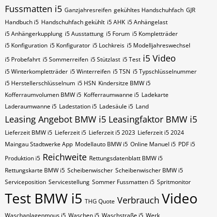
Fussmatten i5
Ganzjahresreifen
gekühltes Handschuhfach
GJR
Handbuch i5
Handschuhfach gekühlt
i5 AHK
i5 Anhängelast
i5 Anhängerkupplung
i5 Ausstattung
i5 Forum
i5 Kompletträder
i5 Konfiguration
i5 Konfigurator
i5 Lochkreis
i5 Modelljahreswechsel
i5 Video
i5 Probefahrt
i5 Sommerreifen
i5 Stützlast
i5 Test
i5 Winterkompletträder
i5 Winterreifen
i5​​​​ TSN
i5​​​​ Typschlüsselnummer
i5​​​​​ Herstellerschlüsselnum
i5​​​​​ HSN
Kindersitze BMW i5
Kofferraumvolumen BMW i5
Kofferraumwanne i5
Ladekarte
Laderaumwanne i5
Ladestation i5
Ladesäule i5
Land
Leasing Angebot BMW i5
Leasingfaktor BMW i5
Lieferzeit BMW i5
Lieferzeit i5
Lieferzeit i5 2023
Lieferzeit i5 2024
Maingau Stadtwerke App
Modellauto BMW i5
Online Manuel i5
PDF i5
Reichweite
Produktion i5
Rettungsdatenblatt BMW i5
Rettungskarte BMW i5
Scheibenwischer
Scheibenwischer BMW​ i5
Serviceposition
Servicestellung
Sommer Fussmatten i5
Spritmonitor
Test BMW i5
Video
Verbrauch
THG Quote
Waschanlagenmous i5
Waschen i5
Waschstraße i5
Werk