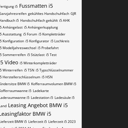
Fussmatten i5
Fertigung i5
Ganzjahresreifen
gekühltes Handschuhfach
GJR
Handbuch i5
Handschuhfach gekühlt
i5 AHK
i5 Anhängelast
i5 Anhängerkupplung
i5 Ausstattung
i5 Forum
i5 Kompletträder
i5 Konfiguration
i5 Konfigurator
i5 Lochkreis
i5 Modelljahreswechsel
i5 Probefahrt
i5 Sommerreifen
i5 Stützlast
i5 Test
i5 Video
i5 Winterkompletträder
i5 Winterreifen
i5​​​​ TSN
i5​​​​ Typschlüsselnummer
i5​​​​​ Herstellerschlüsselnum
i5​​​​​ HSN
Kindersitze BMW i5
Kofferraumvolumen BMW i5
Kofferraumwanne i5
Ladekarte
Laderaumwanne i5
Ladestation i5
Ladesäule i5
Leasing Angebot BMW i5
Land
Leasingfaktor BMW i5
Lieferzeit BMW i5
Lieferzeit i5
Lieferzeit i5 2023