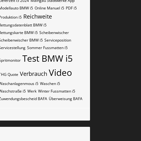
Lieferzeit i5 2024
Maingau Stadtwerke App
Modellauto BMW i5
Online Manuel i5
PDF i5
Reichweite
Produktion i5
Rettungsdatenblatt BMW i5
Rettungskarte BMW i5
Scheibenwischer
Scheibenwischer BMW​ i5
Serviceposition
Servicestellung
Sommer Fussmatten i5
Test BMW i5
Spritmonitor
Video
Verbrauch
THG Quote
Waschanlagenmous i5
Waschen i5
Waschstraße i5
Werk
Winter Fussmatten i5
Zuwendungsbescheid BAFA
Überweisung BAFA