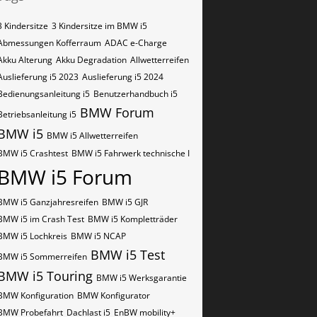
3 Kindersitze
3 Kindersitze im BMW i5
Abmessungen Kofferraum
ADAC e-Charge
Akku Alterung
Akku Degradation
Allwetterreifen
Auslieferung i5 2023
Auslieferung i5 2024
Bedienungsanleitung i5
Benutzerhandbuch i5
BMW Forum
Betriebsanleitung i5
BMW i5
BMW i5 Allwetterreifen
BMW i5 Crashtest
BMW i5 Fahrwerk technische I
BMW i5 Forum
BMW i5 Ganzjahresreifen
BMW i5 GJR
BMW i5 im Crash Test
BMW i5 Kompletträder
BMW i5 Lochkreis
BMW i5 NCAP
BMW i5 Test
BMW i5 Sommerreifen
BMW i5 Touring
BMW i5 Werksgarantie
BMW Konfiguration
BMW Konfigurator
BMW Probefahrt
Dachlast i5
EnBW mobility+