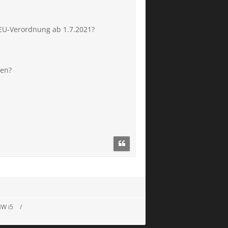
 EU-Verordnung ab 1.7.2021?
ren?
MW i5