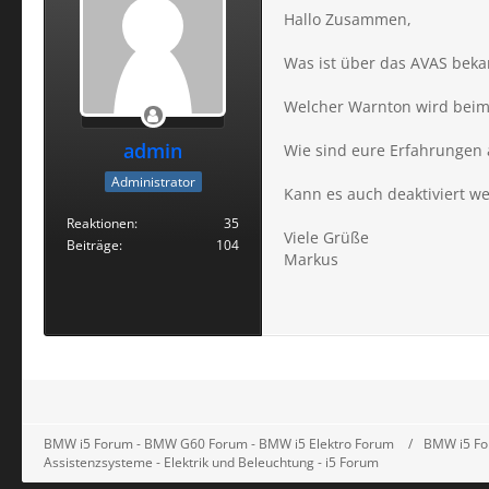
Hallo Zusammen,
Was ist über das AVAS beka
Welcher Warnton wird beim
admin
Wie sind eure Erfahrungen a
Administrator
Kann es auch deaktiviert w
Reaktionen
35
Viele Grüße
Beiträge
104
Markus
BMW i5 Forum - BMW G60 Forum - BMW i5 Elektro Forum
BMW i5 Fo
Assistenzsysteme - Elektrik und Beleuchtung - i5 Forum