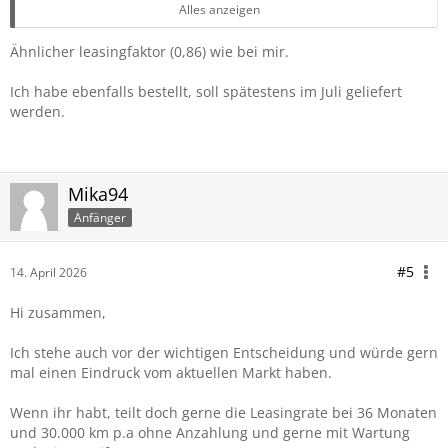
Liste: 68.319,33
Alles anzeigen
Sonderzahlung 6.000,00
36 Monate à 417,71
Ähnlicher leasingfaktor (0,86) wie bei mir.
Wartung & Reparatur 17,31
Ich habe ebenfalls bestellt, soll spätestens im Juli geliefert
19" Aerodynamikräder 1056 Bicolor mit Mischbereifung
werden.
Cape York Grün metallic
Lenkradheizung
Sonnenschutzverglasung
Autobahnassistent
Mika94
Innovationspaket
Anfänger
Travel Paket
Travel & Comfort System
#5
14. April 2026
Hi zusammen,
Ich stehe auch vor der wichtigen Entscheidung und würde gern
mal einen Eindruck vom aktuellen Markt haben.
Wenn ihr habt, teilt doch gerne die Leasingrate bei 36 Monaten
und 30.000 km p.a ohne Anzahlung und gerne mit Wartung