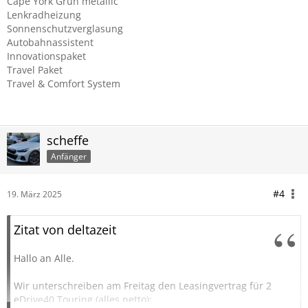
Cape York Grün metallic
Lenkradheizung
Sonnenschutzverglasung
Autobahnassistent
Innovationspaket
Travel Paket
Travel & Comfort System
scheffe
Anfänger
#4
19. März 2025
Zitat von deltazeit
Hallo an Alle.
Wir unterschreiben am Freitag den Leasingvertrag für 2
eDrive40 Touring (alles netto):